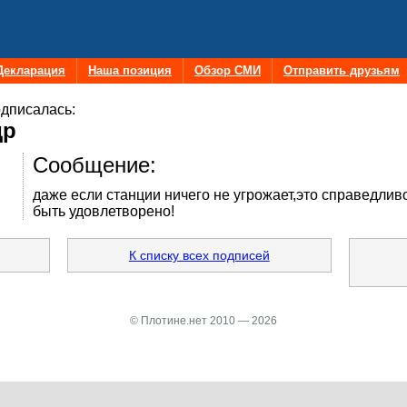
Декларация
Наша позиция
Обзор СМИ
Отправить друзьям
дписалась:
др
Сообщение:
даже если станции ничего не угрожает,это справедлив
быть удовлетворено!
К списку всех подписей
© Плотине.нет 2010 — 2026