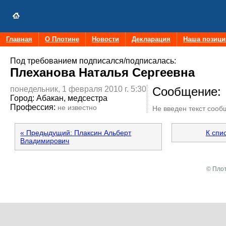
Главная
О Плотине
Новости
Декларация
Наша позици
Под требованием подписался/подписалась:
Плеханова Наталья Сергеевна
понедельник, 1 февраля 2010 г. 5:30
Сообщение:
Город:
Абакан, медсестра
Профессия:
не известно
Не введен текст соо
« Предыдущий: Плаксин Альберт
К спи
Владимирович
© Плот