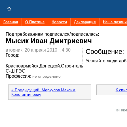
Главная
О Плотине
Новости
Декларация
Наша позици
Под требованием подписался/подписалась:
Мысик Иван Дмитриевич
вторник, 20 апреля 2010 г. 4:30
Сообщение:
Город:
Уезжайте,люди доб
Красноармейск,Донецкой.Строитель
С-Ш ГЭС
Профессия:
не определено
« Предыдущий: Меркулов Максим
К спи
Константинович
© Плот