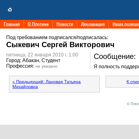
Главная
О Плотине
Новости
Декларация
Наша позици
Под требованием подписался/подписалась:
Сыкевич Сергей Викторович
пятница, 22 января 2010 г. 1:00
Сообщение:
Город:
Абакан, Студент
Профессия:
не указано
Я полность поддер
« Предыдущий: Лановая Татьяна
К спи
Михайловна
© Плот