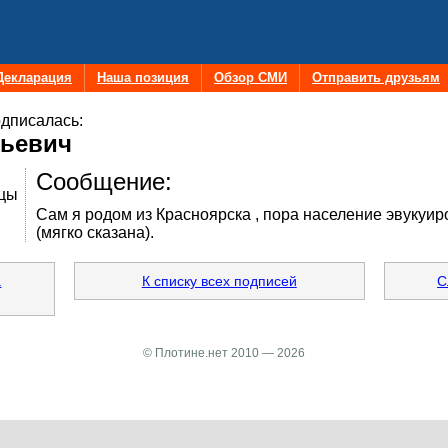
Декларация
Наша позиция
Обзор СМИ
Отправить друзьям
дписалась:
льевич
Сообщение:
тцы
Сам я родом из Красноярска , пора население эвукуи
(мягко сказана).
а
К списку всех подписей
С
© Плотине.нет 2010 — 2026