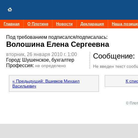
Главная
О Плотине
Новости
Декларация
Наша позици
Под требованием подписался/подписалась:
Волошина Елена Сергеевна
вторник, 26 января 2010 г. 1:00
Сообщение:
Город:
Шушенское, бухгалтер
Профессия:
не определено
Не введен текст соо
« Предыдущий: Вшивков Михаил
К спи
Васильевич
© Плот