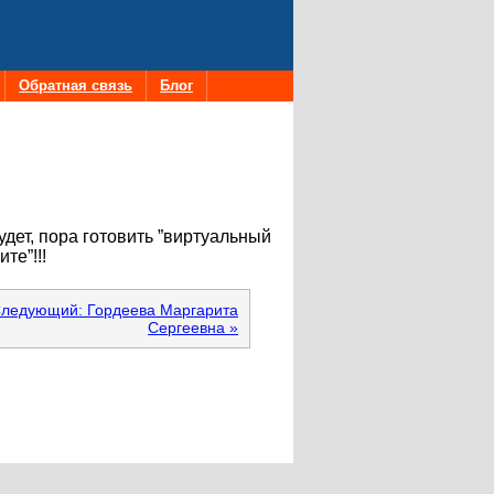
Обратная связь
Блог
ет, пора готовить ”виртуальный
те”!!!
ледующий: Гордеева Маргарита
Сергеевна »