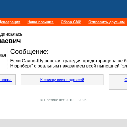
Декларация
Наша позиция
Обзор СМИ
Отправить друзьям
дписалась:
лаевич
Сообщение:
кая
Если Саяно-Шушенская трагедия предотвращена не буд
Нюрнберг” с реальным наказанием всей нынешней ”эли
ановна
К списку всех подписей
С
© Плотине.нет 2010 — 2026