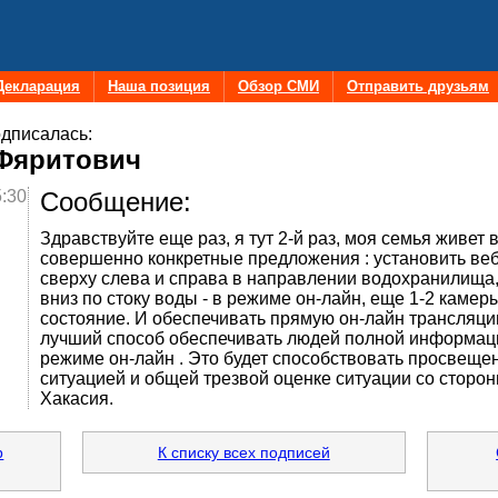
Декларация
Наша позиция
Обзор СМИ
Отправить друзьям
дписалась:
Фяритович
5:30
Сообщение:
Здравствуйте еще раз, я тут 2-й раз, моя семья живет 
совершенно конкретные предложения : установить ве
сверху слева и справа в направлении водохранилища,
вниз по стоку воды - в режиме он-лайн, еще 1-2 камер
состояние. И обеспечивать прямую он-лайн трансляцию
лучший способ обеспечивать людей полной информаци
режиме он-лайн . Это будет способствовать просвеще
ситуацией и общей трезвой оценке ситуации со сторо
Хакасия.
р
К списку всех подписей