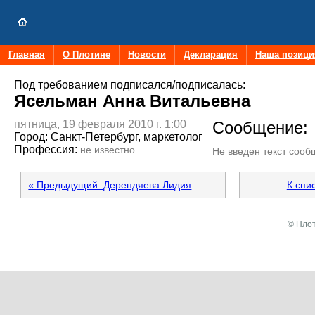
Главная
О Плотине
Новости
Декларация
Наша позици
Под требованием подписался/подписалась:
Ясельман Анна Витальевна
пятница, 19 февраля 2010 г. 1:00
Сообщение:
Город:
Санкт-Петербург, маркетолог
Профессия:
не известно
Не введен текст соо
« Предыдущий: Дерендяева Лидия
К спи
© Плот