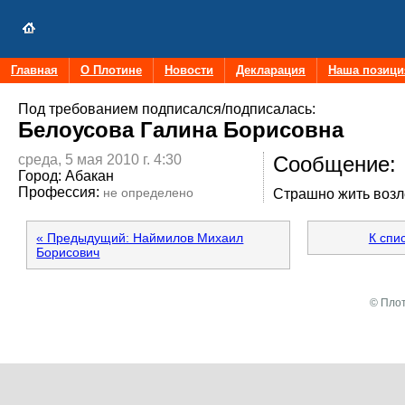
Главная
О Плотине
Новости
Декларация
Наша позици
Под требованием подписался/подписалась:
Белоусова Галина Борисовна
среда, 5 мая 2010 г. 4:30
Сообщение:
Город:
Абакан
Профессия:
не определено
Страшно жить возл
« Предыдущий: Наймилов Михаил
К спи
Борисович
© Плот