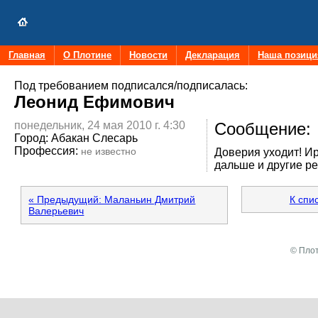
Главная
О Плотине
Новости
Декларация
Наша позици
Под требованием подписался/подписалась:
Леонид Ефимович
понедельник, 24 мая 2010 г. 4:30
Сообщение:
Город:
Абакан Слесарь
Профессия:
не известно
Доверия уходит! Ир
дальше и другие р
« Предыдущий: Маланьин Дмитрий
К спи
Валерьевич
© Плот