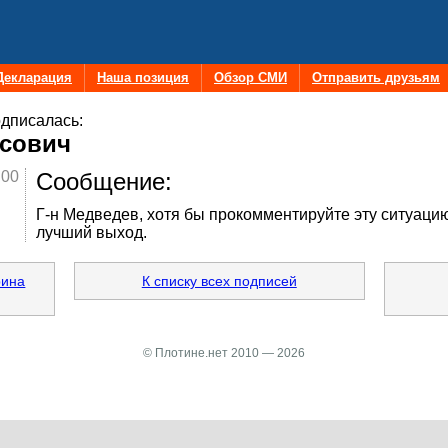
Декларация
Наша позиция
Обзор СМИ
Отправить друзьям
дписалась:
исович
:00
Сообщение:
Г-н Медведев, хотя бы прокомментируйте эту ситуацию
лучший выход.
рина
К списку всех подписей
© Плотине.нет 2010 — 2026