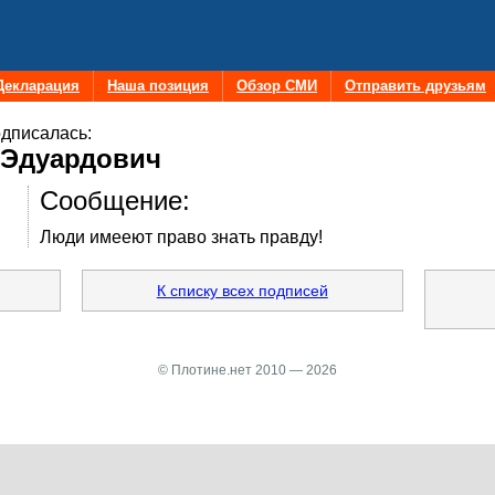
Декларация
Наша позиция
Обзор СМИ
Отправить друзьям
дписалась:
 Эдуардович
Сообщение:
Люди имееют право знать правду!
К списку всех подписей
© Плотине.нет 2010 — 2026