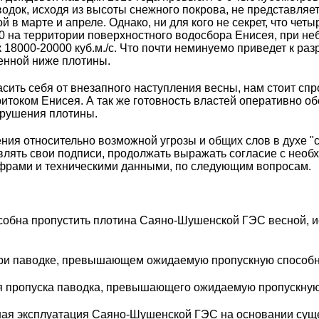
док, исходя из высоты снежного покрова, не представляе
й в марте и апреле. Однако, ни для кого не секрет, что чет
0 на территории поверхностного водосбора Енисея, при не
к 18000-20000 куб.м./с. Что почти неминуемо приведет к р
енной ниже плотины.
асить себя от внезапного наступления весны, нам стоит сп
ритоком Енисея. А так же готовность властей оперативно о
брушения плотины.
ения относительно возможной угрозы и общих слов в духе "
лять свои подписи, продолжать выражать согласие с необ
фрами и техническими данными, по следующим вопросам.
особна пропустить плотина Саяно-Шушенской ГЭС весной, и
ь при паводке, превышающем ожидаемую пропускную спосо
ля пропуска паводка, превышающего ожидаемую пропускн
йшая эксплуатация Саяно-Шушенской ГЭС на основании су