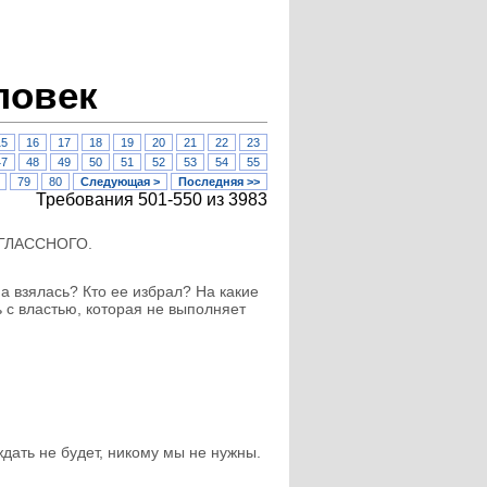
ловек
15
16
17
18
19
20
21
22
23
47
48
49
50
51
52
53
54
55
79
80
Следующая >
Последняя >>
Требования 501-550 из 3983
А ГЛАССНОГО.
на взялась? Кто ее избрал? На какие
ь с властью, которая не выполняет
ждать не будет, никому мы не нужны.