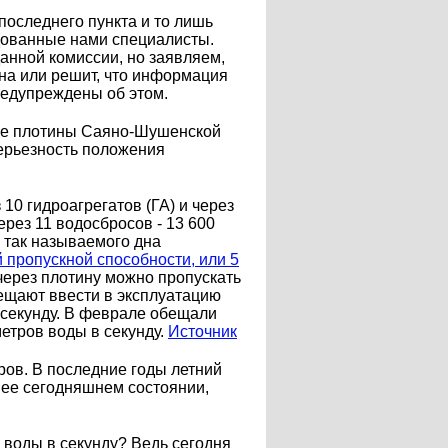
оследнего пункта и то лишь
ндованные нами специалисты.
анной комиссии, но заявляем,
ьна или решит, что информация
предупреждены об этом.
ние плотины Саяно-Шушенской
ерьезность положения
0 гидроагрегатов (ГА) и через
ерез 11 водосбросов - 13 600
я так называемого дна
 пропускной способности, или 5
 через плотину можно пропускать
бещают ввести в эксплуатацию
 секунду. В феврале обещали
метров воды в секунду.
Источник
ров. В последние годы летний
в ее сегодняшнем состоянии,
 воды в секунду? Ведь сегодня