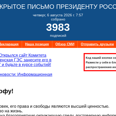
КРЫТОЕ ПИСЬМО ПРЕЗИДЕНТУ РОС
четверг, 6 августа 2026 г. 7:57
собрано
3983
подписей
Декларация
Наша позиция
Обзор СМИ
Отправить друзьям
Открылся сайт Комитета
Код нашей кнопки со
нская ГЭС занесите его в
Размести у себя в бл
 и будьте в курсе событий!
распространению ин
новости: Информационная
офу!
век, его права и свободы являются высшей ценностью.
во на жизнь.
на благоприятную окружающую среду, достоверную информ