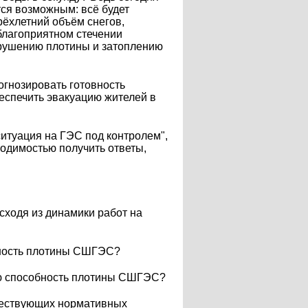
тся возможным: всё будет
ырёхлетний объём снегов,
благоприятном стечении
азрушению плотины и затоплению
рогнозировать готовность
беспечить эвакуацию жителей в
ситуация на ГЭС под контролем",
ходимостью получить ответы,
сходя из динамики работ на
бность плотины СШГЭС?
ую способность плотины СШГЭС?
ществующих нормативных