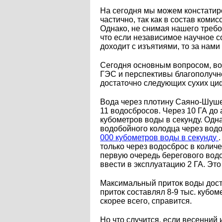
На сегодня мы можем констатир
частично, так как в состав ком
Однако, не снимая нашего требо
что если независимое научное с
доходит с изъятиями, то за нам
Сегодня основным вопросом, во
ГЭС и перспективы благополучн
достаточно следующих сухих ци
Вода через плотину Саяно-Шушен
11 водосбросов. Через 10 ГА до 
кубометров воды в секунду. Одн
водобойного колодца через вод
000 кубометров воды в секунду
только через водосброс в колич
первую очередь берегового вод
ввести в эксплуатацию 2 ГА. Это
Максимальный приток воды дости
приток составлял 8-9 тыс. кубом
скорее всего, справится.
Но что случится, если весенний