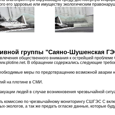
го его здоровью или имуществу экологическим правонару
ивной группы "Саяно-Шушенская ГЭ
ривлечения общественного внимания к острейшей проблем
ww.plotine.net. В обращении содержались следующие требо
 необходимые меры по предотвращению возможной аварии 
тий на плотине в СМИ.
эвакуации людей в случае возникновения чрезвычайной сит
дать комиссию по чрезвычайному мониторингу СШГЭС С вклю
х-экологов, а так же предать огласке данные, которые бу