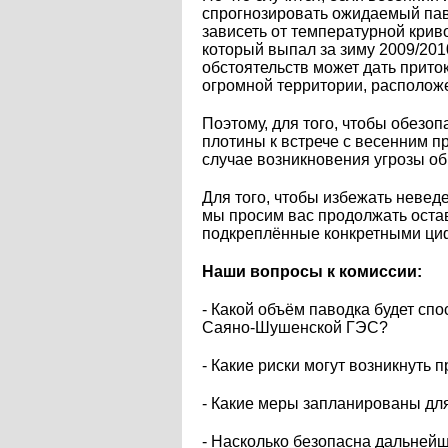
спрогнозировать ожидаемый паво
зависеть от температурной криво
который выпал за зиму 2009/201
обстоятельств может дать прито
огромной территории, располож
Поэтому, для того, чтобы обезоп
плотины к встрече с весенним п
случае возникновения угрозы о
Для того, чтобы избежать невед
мы просим вас продолжать остав
подкреплённые конкретными ци
Наши вопросы к комиссии:
- Какой объём паводка будет сп
Саяно-Шушенской ГЭС?
- Какие риски могут возникнут
- Какие меры запланированы д
- Насколько безопасна дальне