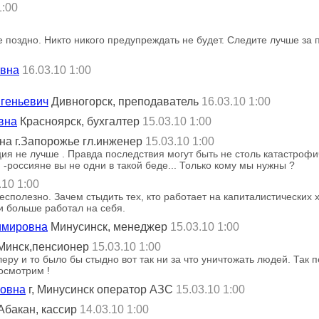
1:00
е поздно. Никто никого предупреждать не будет. Следите лучше за 
овна
16.03.10 1:00
вгеньевич
Дивногорск, преподаватель
16.03.10 1:00
вна
Красноярск, бухгалтер
15.03.10 1:00
на г.Запорожье гл.инженер
15.03.10 1:00
я не лучше . Правда последствия могут быть не столь катастрофич
я -россияне вы не одни в такой беде... Только кому мы нужны ?
.10 1:00
есполезно. Зачем стыдить тех, кто работает на капиталистических 
и больше работал на себя.
имировна
Минусинск, менеджер
15.03.10 1:00
.Минск,пенсионер
15.03.10 1:00
леру и то было бы стыдно вот так ни за что уничтожать людей. Так
осмотрим !
новна
г, Минусинск оператор АЗС
15.03.10 1:00
.Абакан, кассир
14.03.10 1:00