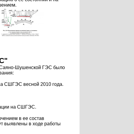
шением.
С"
е Саяно-Шушенской ГЭС было
вания:
на СШГЭС весной 2010 года.
уации на СШГЭС.
чением в ее состав
дут выявлены в ходе работы