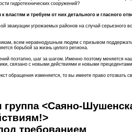
ности гидротехнических сооружений?
 властям и требуем от них детального и гласного отве
овой эвакуации угрожаемых районов на случай серьезного 
икам, всем неравнодушным людям с призывом поддержать н
яется борьбой за жизнь целого региона.
ий поэтапно, шаг за шагом. Именно поэтому меняется на
ники, связано с новыми действиями и новыми прецедентами
екст обращения изменяется, то вы имеете право отозвать с
 группа <Саяно-Шушенска
йствиям!>
под требованием