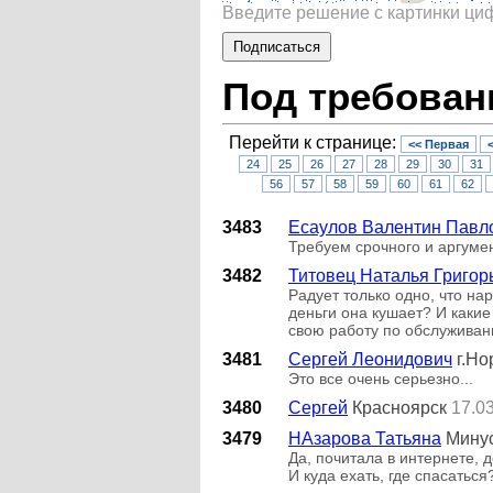
Введите решение с картинки ц
Под требован
Перейти к странице:
<< Первая
24
25
26
27
28
29
30
31
56
57
58
59
60
61
62
3483
Есаулов Валентин Павл
Требуем срочного и аргум
3482
Титовец Наталья Григор
Радует только одно, что на
деньги она кушает? И какие
свою работу по обслуживан
3481
Сергей Леонидович
г.Но
Это все очень серьезно...
3480
Сергей
Красноярск
17.03
3479
НАзарова Татьяна
Минус
Да, почитала в интернете, 
И куда ехать, где спасаться?