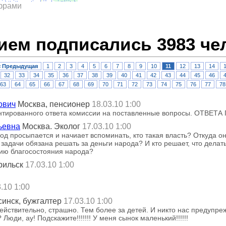
ифрами
ием подписались 3983 че
< Предыдущая
1
2
3
4
5
6
7
8
9
10
11
12
13
14
32
33
34
35
36
37
38
39
40
41
42
43
44
45
46
63
64
65
66
67
68
69
70
71
72
73
74
75
76
77
78
ович
Москва, пенсионер
18.03.10 1:00
ентированного ответа комиссии на поставленные вопросы. ОТВЕТ
ьевна
Москва. Эколог
17.03.10 1:00
род просыпается и начиает вспоминать, кто такая власть? Откуда о
 задачи обязана решать за деньги народа? И кто решает, что делат
ию благосостояния народа?
рильск
17.03.10 1:00
.10 1:00
инск, бужгалтер
17.03.10 1:00
действительно, страшно. Тем более за детей. И никто нас предупре
 Люди, ау! Подскажите!!!!!!! У меня сынок маленький!!!!!!