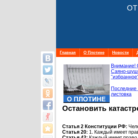
ОТ
Главная
О Плотине
Новости
Внимание! 
Саяно-шуше
"избранное"
Последние 
листовка
Остановить катастр
Статья 2 Конституции РФ:
Чело
Статья 20:
1. Каждый имеет пра
Статья 42:
Каждый имеет право 