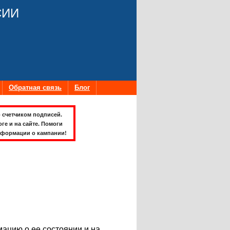
СИИ
Обратная связь
Блог
 счетчиком подписей.
оге и на сайте. Помоги
формации о кампании!
ацию о ее состоянии и на