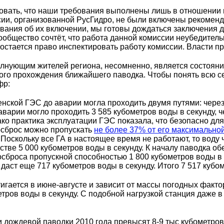
овать, что наши требования выполнены лишь в отношении п
иссии, организованной РусГидро, не были включены рекоме
вания об их включении, мы готовы дождаться заключения д
ообщество сочтёт, что работа данной комиссии неубедител
и остается право инспектировать работу комиссии. Власти 
лнующим жителей региона, несомненно, является состоя
ого прохождения ближайшего паводка. Чтобы понять всю с
фр:
ской ГЭС до аварии могла проходить двумя путями: через 1
аварии могло проходить 3 585 кубометров воды в секунду, ч
ако практика эксплуатации ГЭС показала, что безопасно дл
осброс можно пропускать
не более 37% от его максимальной
. Поскольку все ГА в настоящее время не работают, то воду
естве 5 000 кубометров воды в секунду. К началу паводка о
осброса пропускной способностью 1 800 кубометров воды в
 даст еще 717 кубометров воды в секунду. Итого 7 517 кубо
гается в июне-августе и зависит от массы погодных факто
етров воды в секунду. С подобной нагрузкой станция даже 
 и дождевой паводки 2010 года превысят 8-9 тыс кубометров