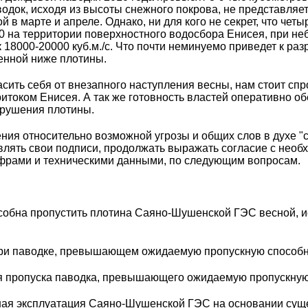
док, исходя из высоты снежного покрова, не представляе
й в марте и апреле. Однако, ни для кого не секрет, что чет
0 на территории поверхностного водосбора Енисея, при не
к 18000-20000 куб.м./с. Что почти неминуемо приведет к р
енной ниже плотины.
асить себя от внезапного наступления весны, нам стоит сп
ритоком Енисея. А так же готовность властей оперативно о
брушения плотины.
ения относительно возможной угрозы и общих слов в духе "
лять свои подписи, продолжать выражать согласие с необ
фрами и техническими данными, по следующим вопросам.
особна пропустить плотина Саяно-Шушенской ГЭС весной, и
ь при паводке, превышающем ожидаемую пропускную спосо
ля пропуска паводка, превышающего ожидаемую пропускн
йшая эксплуатация Саяно-Шушенской ГЭС на основании су