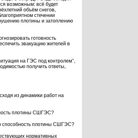
тся возможным: всё будет
ырёхлетний объём снегов,
благоприятном стечении
азрушению плотины и затоплению
рогнозировать готовность
беспечить эвакуацию жителей в
ситуация на ГЭС под контролем",
ходимостью получить ответы,
сходя из динамики работ на
бность плотины СШГЭС?
ую способность плотины СШГЭС?
ществующих нормативных