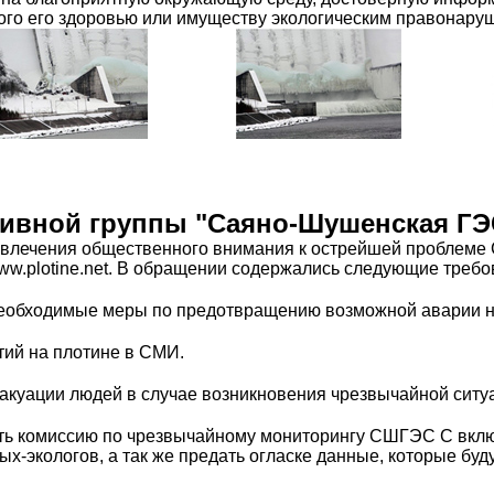
го его здоровью или имуществу экологическим правонару
ивной группы "Саяно-Шушенская ГЭ
ривлечения общественного внимания к острейшей проблем
ww.plotine.net. В обращении содержались следующие требо
 необходимые меры по предотвращению возможной аварии 
тий на плотине в СМИ.
эвакуации людей в случае возникновения чрезвычайной сит
дать комиссию по чрезвычайному мониторингу СШГЭС С вклю
х-экологов, а так же предать огласке данные, которые бу