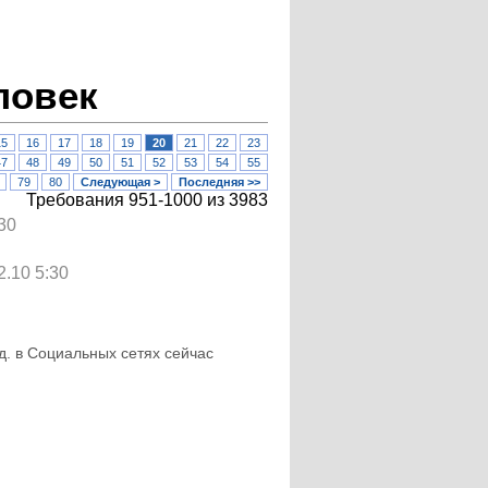
ловек
15
16
17
18
19
20
21
22
23
47
48
49
50
51
52
53
54
55
79
80
Следующая >
Последняя >>
Требования 951-1000 из 3983
:30
2.10 5:30
.д. в Социальных сетях сейчас