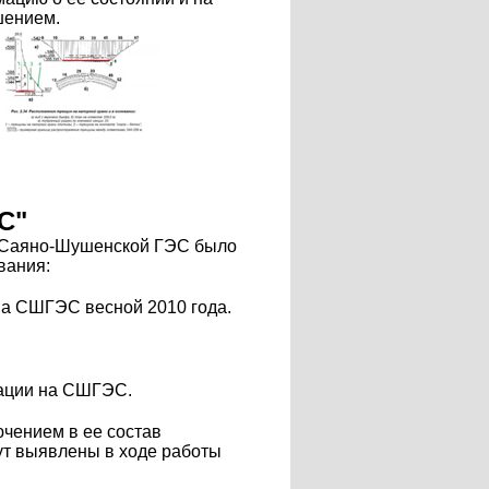
шением.
С"
е Саяно-Шушенской ГЭС было
вания:
на СШГЭС весной 2010 года.
уации на СШГЭС.
чением в ее состав
дут выявлены в ходе работы