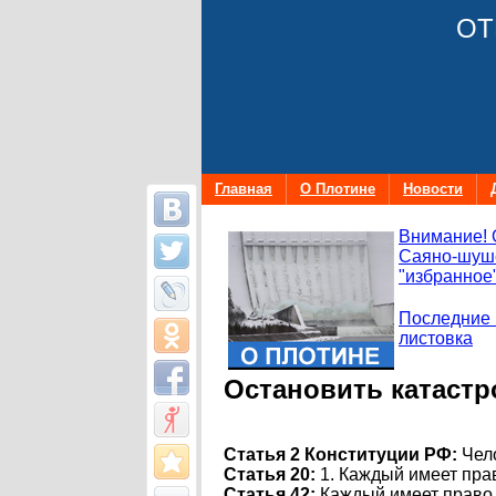
ОТ
Главная
О Плотине
Новости
Внимание! 
Саяно-шуше
"избранное"
Последние 
листовка
Остановить катастр
Статья 2 Конституции РФ:
Чело
Статья 20:
1. Каждый имеет пра
Статья 42:
Каждый имеет право 