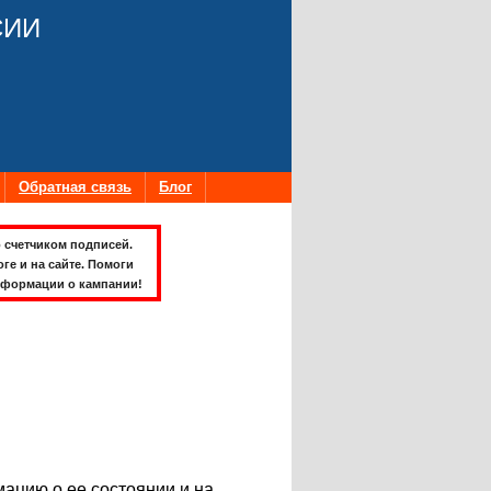
СИИ
Обратная связь
Блог
 счетчиком подписей.
оге и на сайте. Помоги
формации о кампании!
ацию о ее состоянии и на