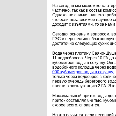
На сегодня мы можем констатир
частично, так как в состав ком
Однако, не снимая нашего требо
что если независимое научное с
доходит с изъятиями, то за нам
Сегодня основным вопросом, во
ГЭС и перспективы благополучн
достаточно следующих сухих ци
Вода через плотину Саяно-Шушен
11 водосбросов. Через 10 ГА до 
кубометров воды в секунду. Одн
водобойного колодца через вод
000 кубометров воды в секунду
только через водосброс в колич
первую очередь берегового вод
ввести в эксплуатацию 2 ГА. Это
Максимальный приток воды дости
приток составлял 8-9 тыс. кубом
скорее всего, справится.
Но что случится, если весенний