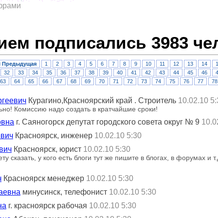
ифрами
ием подписались 3983 че
< Предыдущая
1
2
3
4
5
6
7
8
9
10
11
12
13
14
32
33
34
35
36
37
38
39
40
41
42
43
44
45
46
63
64
65
66
67
68
69
70
71
72
73
74
75
76
77
78
ргеевич
Курагино,Красноярский край . Строитель
10.02.10 5
ьно! Комиссию надо создать в кратчайшие сроки!
овна
г. Саяногорск депутат городского совета округ № 9
10.0
евич
Красноярск, инженер
10.02.10 5:30
вич
Красноярск, юрист
10.02.10 5:30
у сказать, у кого есть блоги тут же пишите в блогах, в форумах и т
ч
Красноярск менеджер
10.02.10 5:30
аевна
минусинск, телефонист
10.02.10 5:30
на
г. красноярск рабочая
10.02.10 5:30