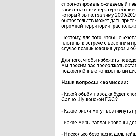
спрогнозировать ожидаемый паво
зависеть от температурной криво
который выпал за зиму 2009/201
обстоятельств может дать прито
огромной территории, располож
Поэтому, для того, чтобы обезоп
плотины к встрече с весенним п
случае возникновения угрозы о
Для того, чтобы избежать невед
мы просим вас продолжать остав
подкреплённые конкретными ци
Наши вопросы к комиссии:
- Какой объём паводка будет сп
Саяно-Шушенской ГЭС?
- Какие риски могут возникнут
- Какие меры запланированы д
- Насколько безопасна дальне