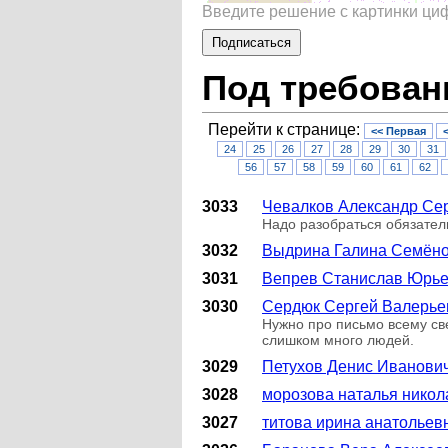
Введите решение с картинки ц
Под требован
Перейти к странице:
<< Первая
24
25
26
27
28
29
30
31
56
57
58
59
60
61
62
3033
Чевалков Александр Се
Надо разобраться обязател
3032
Выдрина Галина Семён
3031
Вепрев Станислав Юрь
3030
Сердюк Сергей Валерье
Нужно про письмо всему свет
слишком много людей.
3029
Петухов Денис Иванови
3028
морозова наталья никол
3027
титова ирина анатольев