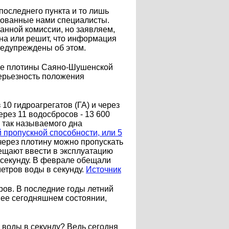
оследнего пункта и то лишь
ндованные нами специалисты.
анной комиссии, но заявляем,
ьна или решит, что информация
предупреждены об этом.
ние плотины Саяно-Шушенской
ерьезность положения
0 гидроагрегатов (ГА) и через
ерез 11 водосбросов - 13 600
я так называемого дна
 пропускной способности, или 5
 через плотину можно пропускать
бещают ввести в эксплуатацию
 секунду. В феврале обещали
метров воды в секунду.
Источник
ров. В последние годы летний
в ее сегодняшнем состоянии,
 воды в секунду? Ведь сегодня