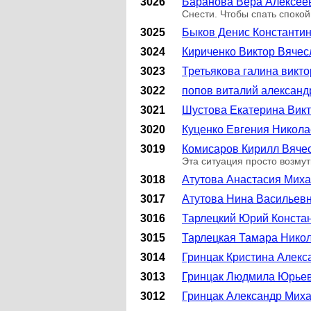
3026
Баранова Вера Алексее
Снести. Чтобы спать спокой
3025
Быков Денис Константи
3024
Кириченко Виктор Вячес
3023
Третьякова галина викт
3022
попов виталий александ
3021
Шустова Екатерина Вик
3020
Куценко Евгения Никол
3019
Комисаров Кирилл Вяче
Эта ситуация просто возмути
3018
Атутова Анастасия Мих
3017
Атутова Нина Васильев
3016
Тарлецкий Юрий Конста
3015
Тарлецкая Тамара Нико
3014
Гринцак Кристина Алекс
3013
Гринцак Людмила Юрье
3012
Гринцак Александр Мих