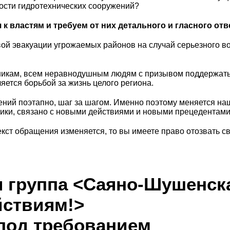
ности гидротехнических сооружений?
 властям и требуем от них детального и гласного отве
овой эвакуации угрожаемых районов на случай серьезного 
икам, всем неравнодушным людям с призывом поддержать н
яется борьбой за жизнь целого региона.
ий поэтапно, шаг за шагом. Именно поэтому меняется на
ники, связано с новыми действиями и новыми прецедентами
екст обращения изменяется, то вы имеете право отозвать с
 группа <Саяно-Шушенска
йствиям!>
под требованием