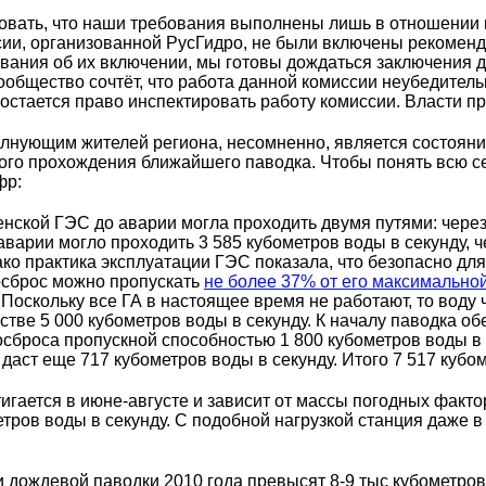
овать, что наши требования выполнены лишь в отношении п
иссии, организованной РусГидро, не были включены рекоме
вания об их включении, мы готовы дождаться заключения д
ообщество сочтёт, что работа данной комиссии неубедител
и остается право инспектировать работу комиссии. Власти 
лнующим жителей региона, несомненно, является состоя
ого прохождения ближайшего паводка. Чтобы понять всю с
фр:
ской ГЭС до аварии могла проходить двумя путями: через 1
аварии могло проходить 3 585 кубометров воды в секунду, ч
ако практика эксплуатации ГЭС показала, что безопасно дл
осброс можно пропускать
не более 37% от его максимальной
. Поскольку все ГА в настоящее время не работают, то воду
естве 5 000 кубометров воды в секунду. К началу паводка о
осброса пропускной способностью 1 800 кубометров воды в
 даст еще 717 кубометров воды в секунду. Итого 7 517 кубо
гается в июне-августе и зависит от массы погодных факто
етров воды в секунду. С подобной нагрузкой станция даже 
 и дождевой паводки 2010 года превысят 8-9 тыс кубометров