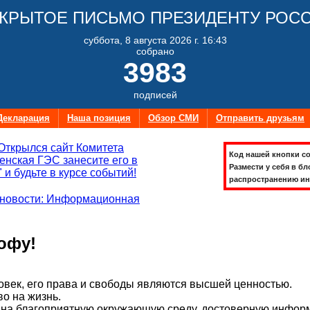
КРЫТОЕ ПИСЬМО ПРЕЗИДЕНТУ РОС
суббота, 8 августа 2026 г. 16:43
собрано
3983
подписей
Декларация
Наша позиция
Обзор СМИ
Отправить друзьям
Открылся сайт Комитета
Код нашей кнопки со
нская ГЭС занесите его в
Размести у себя в бл
 и будьте в курсе событий!
распространению ин
новости: Информационная
офу!
век, его права и свободы являются высшей ценностью.
во на жизнь.
на благоприятную окружающую среду, достоверную информ