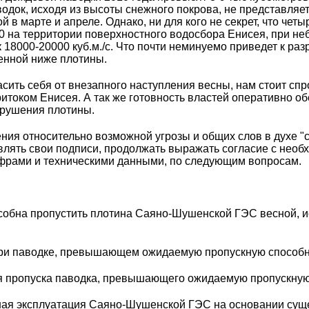
док, исходя из высоты снежного покрова, не представляе
й в марте и апреле. Однако, ни для кого не секрет, что чет
0 на территории поверхностного водосбора Енисея, при не
к 18000-20000 куб.м./с. Что почти неминуемо приведет к р
енной ниже плотины.
асить себя от внезапного наступления весны, нам стоит сп
ритоком Енисея. А так же готовность властей оперативно о
брушения плотины.
ения относительно возможной угрозы и общих слов в духе "
лять свои подписи, продолжать выражать согласие с необ
фрами и техническими данными, по следующим вопросам.
особна пропустить плотина Саяно-Шушенской ГЭС весной, и
ь при паводке, превышающем ожидаемую пропускную спосо
ля пропуска паводка, превышающего ожидаемую пропускн
йшая эксплуатация Саяно-Шушенской ГЭС на основании су