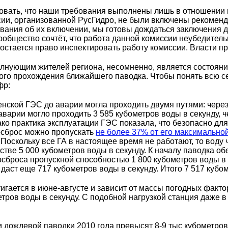
овать, что наши требования выполнены лишь в отношении п
иссии, организованной РусГидро, не были включены рекоме
вания об их включении, мы готовы дождаться заключения д
ообщество сочтёт, что работа данной комиссии неубедител
и остается право инспектировать работу комиссии. Власти 
лнующим жителей региона, несомненно, является состоя
ого прохождения ближайшего паводка. Чтобы понять всю с
фр:
ской ГЭС до аварии могла проходить двумя путями: через 1
аварии могло проходить 3 585 кубометров воды в секунду, ч
ако практика эксплуатации ГЭС показала, что безопасно дл
осброс можно пропускать
не более 37% от его максимальной
. Поскольку все ГА в настоящее время не работают, то воду
естве 5 000 кубометров воды в секунду. К началу паводка о
осброса пропускной способностью 1 800 кубометров воды в
 даст еще 717 кубометров воды в секунду. Итого 7 517 кубо
гается в июне-августе и зависит от массы погодных факто
етров воды в секунду. С подобной нагрузкой станция даже 
 и дождевой паводки 2010 года превысят 8-9 тыс кубометров