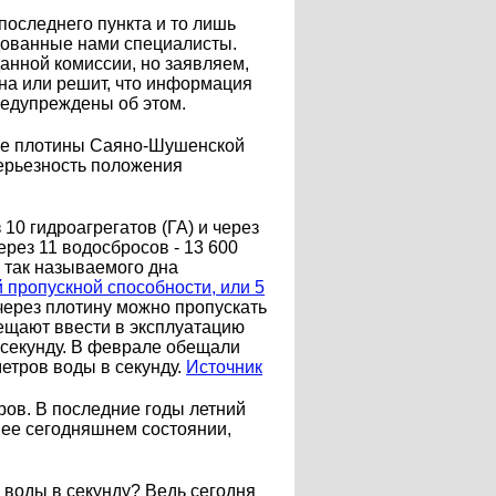
оследнего пункта и то лишь
ндованные нами специалисты.
анной комиссии, но заявляем,
ьна или решит, что информация
предупреждены об этом.
ние плотины Саяно-Шушенской
ерьезность положения
0 гидроагрегатов (ГА) и через
ерез 11 водосбросов - 13 600
я так называемого дна
 пропускной способности, или 5
 через плотину можно пропускать
бещают ввести в эксплуатацию
 секунду. В феврале обещали
метров воды в секунду.
Источник
ров. В последние годы летний
в ее сегодняшнем состоянии,
 воды в секунду? Ведь сегодня