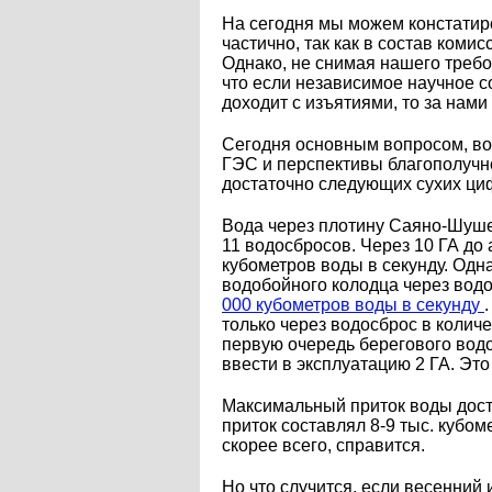
На сегодня мы можем констатир
частично, так как в состав ком
Однако, не снимая нашего требо
что если независимое научное с
доходит с изъятиями, то за нам
Сегодня основным вопросом, во
ГЭС и перспективы благополучн
достаточно следующих сухих ци
Вода через плотину Саяно-Шушен
11 водосбросов. Через 10 ГА до 
кубометров воды в секунду. Одн
водобойного колодца через вод
000 кубометров воды в секунду
только через водосброс в колич
первую очередь берегового вод
ввести в эксплуатацию 2 ГА. Это
Максимальный приток воды дости
приток составлял 8-9 тыс. кубом
скорее всего, справится.
Но что случится, если весенний