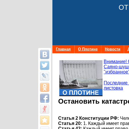
ОТ
Главная
О Плотине
Новости
Внимание! 
Саяно-шуше
"избранное"
Последние 
листовка
Остановить катастр
Статья 2 Конституции РФ:
Чело
Статья 20:
1. Каждый имеет пра
Статья 42:
Каждый имеет право 