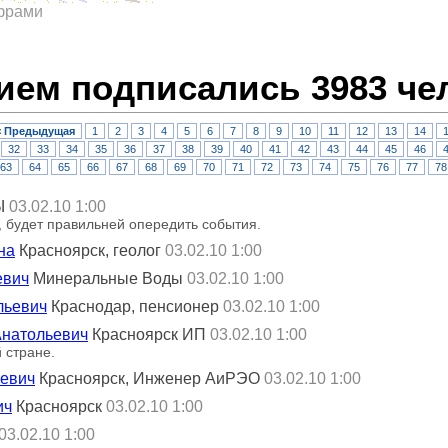
ифрами
ием подписались 3983 че
< Предыдущая
1
2
3
4
5
6
7
8
9
10
11
12
13
14
32
33
34
35
36
37
38
39
40
41
42
43
44
45
46
63
64
65
66
67
68
69
70
71
72
73
74
75
76
77
78
Ы
03.02.10 1:00
, будет правильней опередить события.
на
Красноярск, геолог
03.02.10 1:00
евич
Минеральные Воды
03.02.10 1:00
льевич
Краснодар, пенсионер
03.02.10 1:00
Анатольевич
Красноярск ИП
03.02.10 1:00
 стране.
евич
Красноярск, Инженер АиРЭО
03.02.10 1:00
ич
Красноярск
03.02.10 1:00
03.02.10 1:00