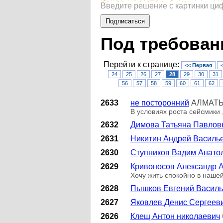
Введите решение с картинки ц
Под требован
Перейти к странице:
<< Первая
24
25
26
27
28
29
30
31
56
57
58
59
60
61
62
2633
не посторонний
АЛМАТ
В условиях роста сейсмики 
2632
Димова Татьяна Павлов
2631
Никитин Андрей Василь
2630
Ступников Вадим Анато
2629
Кривоносов Александр 
Хочу жить спокойно в нашей
2628
Пышков Евгений Василь
2627
Яковлев Денис Сергеев
2626
Клещ Антон николаевич