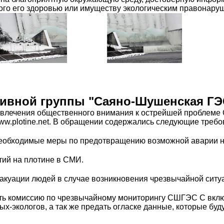
го его здоровью или имуществу экологическим правонару
ивной группы "Саяно-Шушенская ГЭ
ривлечения общественного внимания к острейшей проблем
ww.plotine.net. В обращении содержались следующие требо
 необходимые меры по предотвращению возможной аварии 
тий на плотине в СМИ.
эвакуации людей в случае возникновения чрезвычайной сит
дать комиссию по чрезвычайному мониторингу СШГЭС С вклю
х-экологов, а так же предать огласке данные, которые бу