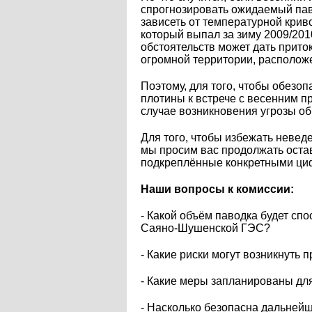
спрогнозировать ожидаемый паво
зависеть от температурной криво
который выпал за зиму 2009/201
обстоятельств может дать прито
огромной территории, располож
Поэтому, для того, чтобы обезоп
плотины к встрече с весенним п
случае возникновения угрозы о
Для того, чтобы избежать невед
мы просим вас продолжать остав
подкреплённые конкретными ци
Наши вопросы к комиссии:
- Какой объём паводка будет сп
Саяно-Шушенской ГЭС?
- Какие риски могут возникнут
- Какие меры запланированы д
- Насколько безопасна дальне