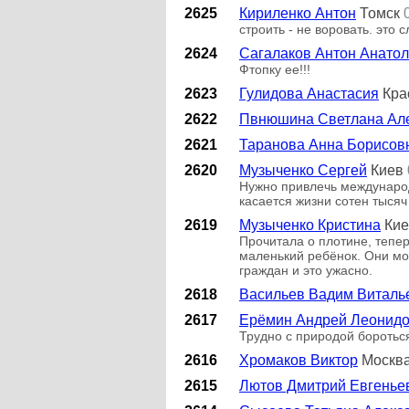
2625
Кириленко Антон
Томск
строить - не воровать. это 
2624
Сагалаков Антон Анато
Фтопку ее!!!
2623
Гулидова Анастасия
Кра
2622
Пвнюшина Светлана Ал
2621
Таранова Анна Борисов
2620
Музыченко Сергей
Киев
Нужно привлечь международ
касается жизни сотен тыся
2619
Музыченко Кристина
Кие
Прочитала о плотине, тепер
маленький ребёнок. Они мог
граждан и это ужасно.
2618
Васильев Вадим Виталь
2617
Ерёмин Андрей Леонид
Трудно с природой бороться
2616
Хромаков Виктор
Москв
2615
Лютов Дмитрий Евгенье