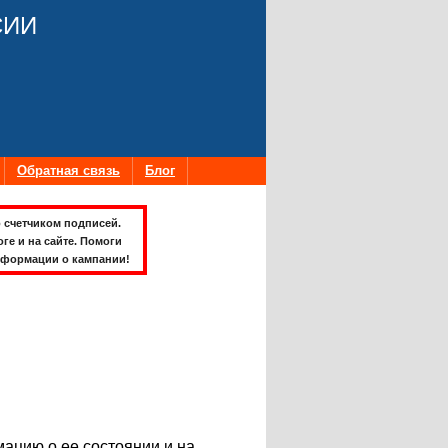
СИИ
Обратная связь
Блог
 счетчиком подписей.
оге и на сайте. Помоги
формации о кампании!
ацию о ее состоянии и на