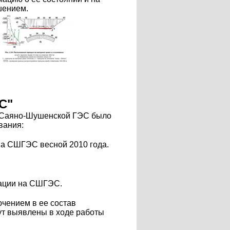
шением.
С"
е Саяно-Шушенской ГЭС было
вания:
на СШГЭС весной 2010 года.
уации на СШГЭС.
чением в ее состав
дут выявлены в ходе работы