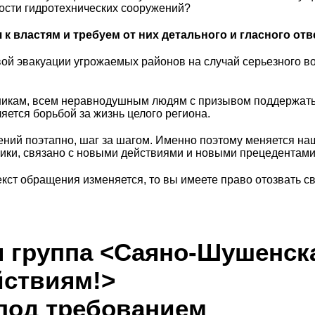
ности гидротехнических сооружений?
 властям и требуем от них детального и гласного отве
овой эвакуации угрожаемых районов на случай серьезного 
икам, всем неравнодушным людям с призывом поддержать н
яется борьбой за жизнь целого региона.
ий поэтапно, шаг за шагом. Именно поэтому меняется на
ники, связано с новыми действиями и новыми прецедентами
екст обращения изменяется, то вы имеете право отозвать с
 группа <Саяно-Шушенска
йствиям!>
под требованием