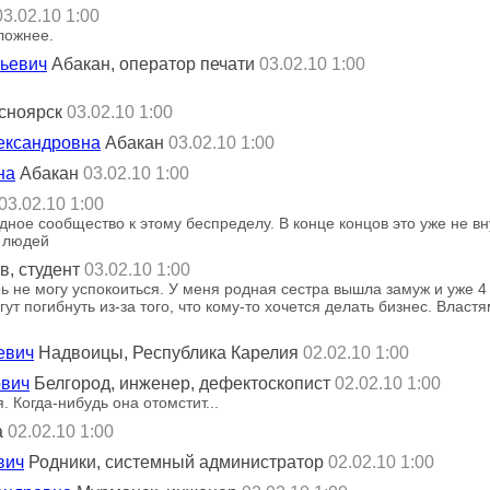
03.02.10 1:00
сложнее.
льевич
Абакан, оператор печати
03.02.10 1:00
сноярск
03.02.10 1:00
ександровна
Абакан
03.02.10 1:00
на
Абакан
03.02.10 1:00
03.02.10 1:00
ное сообщество к этому беспределу. В конце концов это уже не вн
ч людей
в, студент
03.02.10 1:00
ь не могу успокоиться. У меня родная сестра вышла замуж и уже 4 
ут погибнуть из-за того, что кому-то хочется делать бизнес. Власт
евич
Надвоицы, Республика Карелия
02.02.10 1:00
ович
Белгород, инженер, дефектоскопист
02.02.10 1:00
. Когда-нибудь она отомстит...
а
02.02.10 1:00
вич
Родники, системный администратор
02.02.10 1:00