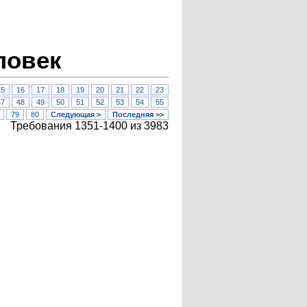
ловек
15
16
17
18
19
20
21
22
23
47
48
49
50
51
52
53
54
55
79
80
Следующая >
Последняя >>
Требования 1351-1400 из 3983