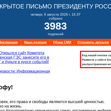
КРЫТОЕ ПИСЬМО ПРЕЗИДЕНТУ РОС
четверг, 6 августа 2026 г. 15:37
собрано
3983
подписей
Декларация
Наша позиция
Обзор СМИ
Отправить друзьям
Открылся сайт Комитета
Код нашей кнопки со
нская ГЭС занесите его в
Размести у себя в бл
 и будьте в курсе событий!
распространению ин
новости: Информационная
офу!
век, его права и свободы являются высшей ценностью.
во на жизнь.
на благоприятную окружающую среду, достоверную информ