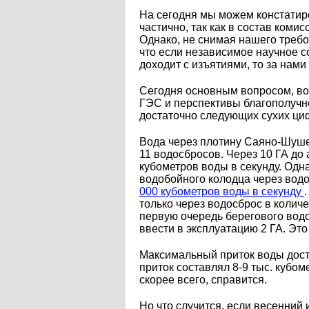
На сегодня мы можем констатир
частично, так как в состав ком
Однако, не снимая нашего требо
что если независимое научное с
доходит с изъятиями, то за нам
Сегодня основным вопросом, во
ГЭС и перспективы благополучн
достаточно следующих сухих ци
Вода через плотину Саяно-Шушен
11 водосбросов. Через 10 ГА до 
кубометров воды в секунду. Одн
водобойного колодца через вод
000 кубометров воды в секунду
только через водосброс в колич
первую очередь берегового вод
ввести в эксплуатацию 2 ГА. Это
Максимальный приток воды дости
приток составлял 8-9 тыс. кубом
скорее всего, справится.
Но что случится, если весенний