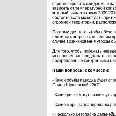
спрогнозировать ожидаемый паво
зависеть от температурной криво
который выпал за зиму 2009/201
обстоятельств может дать прито
огромной территории, располож
Поэтому, для того, чтобы обезоп
плотины к встрече с весенним п
случае возникновения угрозы о
Для того, чтобы избежать невед
мы просим вас продолжать остав
подкреплённые конкретными ци
Наши вопросы к комиссии:
- Какой объём паводка будет сп
Саяно-Шушенской ГЭС?
- Какие риски могут возникнут
- Какие меры запланированы д
- Насколько безопасна дальне