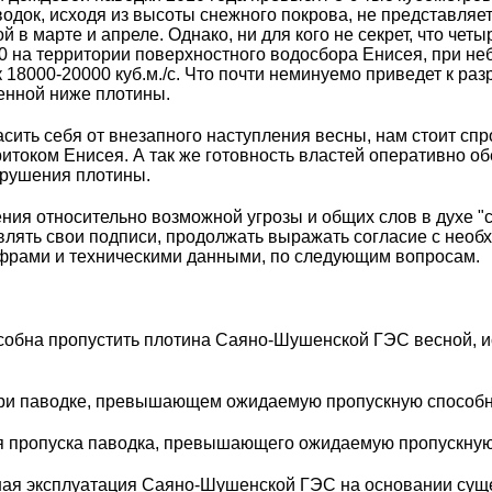
док, исходя из высоты снежного покрова, не представляе
й в марте и апреле. Однако, ни для кого не секрет, что чет
0 на территории поверхностного водосбора Енисея, при не
к 18000-20000 куб.м./с. Что почти неминуемо приведет к р
енной ниже плотины.
асить себя от внезапного наступления весны, нам стоит сп
ритоком Енисея. А так же готовность властей оперативно о
брушения плотины.
ения относительно возможной угрозы и общих слов в духе "
лять свои подписи, продолжать выражать согласие с необ
фрами и техническими данными, по следующим вопросам.
особна пропустить плотина Саяно-Шушенской ГЭС весной, и
ь при паводке, превышающем ожидаемую пропускную спосо
ля пропуска паводка, превышающего ожидаемую пропускн
йшая эксплуатация Саяно-Шушенской ГЭС на основании су