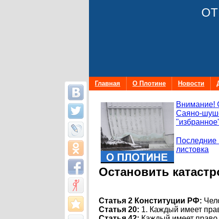
ОТ
Главная
О Плотине
Новости
Внимание! 
Саяно-шуше
"избранное"
Последние 
листовка
Остановить катастр
Статья 2 Конституции РФ:
Чело
Статья 20:
1. Каждый имеет пра
Статья 42:
Каждый имеет право 