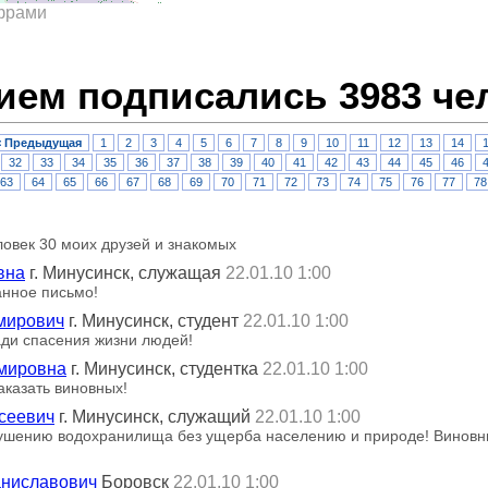
ифрами
ием подписались 3983 че
< Предыдущая
1
2
3
4
5
6
7
8
9
10
11
12
13
14
32
33
34
35
36
37
38
39
40
41
42
43
44
45
46
63
64
65
66
67
68
69
70
71
72
73
74
75
76
77
78
овек 30 моих друзей и знакомых
вна
г. Минусинск, служащая
22.01.10 1:00
нное письмо!
мирович
г. Минусинск, студент
22.01.10 1:00
ди спасения жизни людей!
мировна
г. Минусинск, студентка
22.01.10 1:00
казать виновных!
сеевич
г. Минусинск, служащий
22.01.10 1:00
сушению водохранилища без ущерба населению и природе! Виновн
.
аниславович
Боровск
22.01.10 1:00