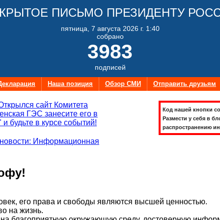
КРЫТОЕ ПИСЬМО ПРЕЗИДЕНТУ РОС
пятница, 7 августа 2026 г. 1:40
собрано
3983
подписей
Декларация
Наша позиция
Обзор СМИ
Отправить друзьям
Открылся сайт Комитета
Код нашей кнопки со
нская ГЭС занесите его в
Размести у себя в бл
 и будьте в курсе событий!
распространению ин
новости: Информационная
офу!
век, его права и свободы являются высшей ценностью.
во на жизнь.
на благоприятную окружающую среду, достоверную информ