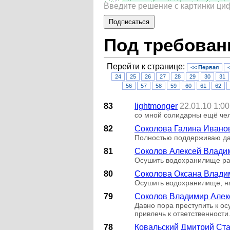
Введите решение с картинки ц
Под требован
Перейти к странице:
<< Первая
24
25
26
27
28
29
30
31
56
57
58
59
60
61
62
83
lightmonger
22.01.10 1:00
со мной солидарны ещё чел
82
Соколова Галина Ивано
Полностью поддерживаю да
81
Соколов Алексей Влади
Осушить водохранилище ра
80
Соколова Оксана Влади
Осушить водохранилище, на
79
Соколов Владимир Алек
Давно пора преступить к о
привлечь к ответственности
78
Ковальский Дмитрий Ст