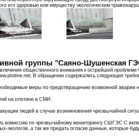
го его здоровью или имуществу экологическим правонару
ивной группы "Саяно-Шушенская ГЭ
ривлечения общественного внимания к острейшей проблем
ww.plotine.net. В обращении содержались следующие требо
 необходимые меры по предотвращению возможной аварии 
тий на плотине в СМИ.
эвакуации людей в случае возникновения чрезвычайной сит
дать комиссию по чрезвычайному мониторингу СШГЭС С вклю
х-экологов, а так же предать огласке данные, которые бу