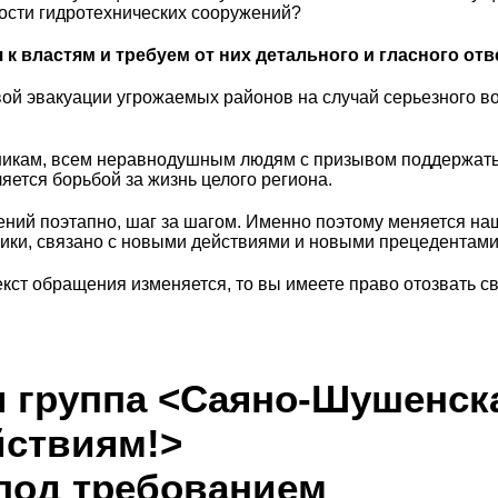
ности гидротехнических сооружений?
 властям и требуем от них детального и гласного отве
овой эвакуации угрожаемых районов на случай серьезного 
икам, всем неравнодушным людям с призывом поддержать н
яется борьбой за жизнь целого региона.
ий поэтапно, шаг за шагом. Именно поэтому меняется на
ники, связано с новыми действиями и новыми прецедентами
екст обращения изменяется, то вы имеете право отозвать с
 группа <Саяно-Шушенска
йствиям!>
под требованием