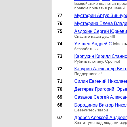
Бездействие является прес
правом принятия решений. 
77
Мустафин Артур Зиннур
76
Мустафина Елена Влад
75
Авдохин Сергей Юрьеви
Спасите наши души!!!
74
Утящев Андрей С
Москв
безработный
73
Карпухин Кирилл Стани
Рубить плотину. Срочно!
72
Канурин Александр Вик
Поддерживаю!
71
Силин Евгений Николае
70
Дегтярев Григорий Юрь
69
Сазанов Сергей Алекса
68
Бородинов Виктор Нико
шевелитесь твари
67
Дробяз Алексей Андрее
Хватит уже над людьми изде