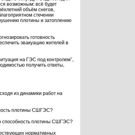
тся возможным: всё будет
ырёхлетний объём снегов,
благоприятном стечении
азрушению плотины и затоплению
рогнозировать готовность
беспечить эвакуацию жителей в
ситуация на ГЭС под контролем",
ходимостью получить ответы,
сходя из динамики работ на
бность плотины СШГЭС?
ую способность плотины СШГЭС?
ществующих нормативных