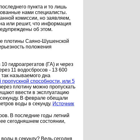
оследнего пункта и то лишь
ндованные нами специалисты.
анной комиссии, но заявляем,
ьна или решит, что информация
предупреждены об этом.
ние плотины Саяно-Шушенской
ерьезность положения
0 гидроагрегатов (ГА) и через
ерез 11 водосбросов - 13 600
я так называемого дна
 пропускной способности, или 5
 через плотину можно пропускать
бещают ввести в эксплуатацию
 секунду. В феврале обещали
метров воды в секунду.
Источник
ров. В последние годы летний
в ее сегодняшнем состоянии,
 воды в секунду? Ведь сегодня