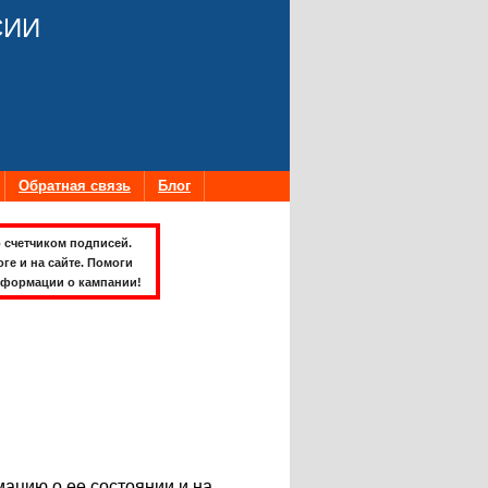
СИИ
Обратная связь
Блог
 счетчиком подписей.
оге и на сайте. Помоги
формации о кампании!
ацию о ее состоянии и на