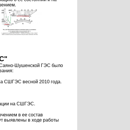
шением.
С"
е Саяно-Шушенской ГЭС было
вания:
на СШГЭС весной 2010 года.
уации на СШГЭС.
чением в ее состав
дут выявлены в ходе работы