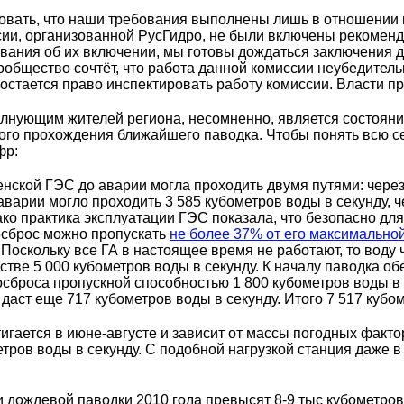
овать, что наши требования выполнены лишь в отношении п
иссии, организованной РусГидро, не были включены рекоме
вания об их включении, мы готовы дождаться заключения д
ообщество сочтёт, что работа данной комиссии неубедител
и остается право инспектировать работу комиссии. Власти 
лнующим жителей региона, несомненно, является состоя
ого прохождения ближайшего паводка. Чтобы понять всю с
фр:
ской ГЭС до аварии могла проходить двумя путями: через 1
аварии могло проходить 3 585 кубометров воды в секунду, ч
ако практика эксплуатации ГЭС показала, что безопасно дл
осброс можно пропускать
не более 37% от его максимальной
. Поскольку все ГА в настоящее время не работают, то воду
естве 5 000 кубометров воды в секунду. К началу паводка о
осброса пропускной способностью 1 800 кубометров воды в
 даст еще 717 кубометров воды в секунду. Итого 7 517 кубо
гается в июне-августе и зависит от массы погодных факто
етров воды в секунду. С подобной нагрузкой станция даже 
 и дождевой паводки 2010 года превысят 8-9 тыс кубометров