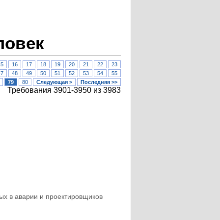
ловек
15
16
17
18
19
20
21
22
23
47
48
49
50
51
52
53
54
55
79
80
Следующая >
Последняя >>
Требования 3901-3950 из 3983
ых в аварии и проектировщиков