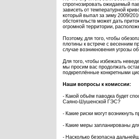
спрогнозировать ожидаемый паво
зависеть от температурной криво
который выпал за зиму 2009/201
обстоятельств может дать прито
огромной территории, располож
Поэтому, для того, чтобы обезоп
плотины к встрече с весенним п
случае возникновения угрозы о
Для того, чтобы избежать невед
мы просим вас продолжать остав
подкреплённые конкретными ци
Наши вопросы к комиссии:
- Какой объём паводка будет сп
Саяно-Шушенской ГЭС?
- Какие риски могут возникнут
- Какие меры запланированы д
- Насколько безопасна дальне