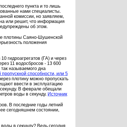
оследнего пункта и то лишь
ндованные нами специалисты.
анной комиссии, но заявляем,
ьна или решит, что информация
предупреждены об этом.
ние плотины Саяно-Шушенской
ерьезность положения
0 гидроагрегатов (ГА) и через
ерез 11 водосбросов - 13 600
я так называемого дна
 пропускной способности, или 5
 через плотину можно пропускать
бещают ввести в эксплуатацию
 секунду. В феврале обещали
метров воды в секунду.
Источник
ров. В последние годы летний
в ее сегодняшнем состоянии,
 воды в секунду? Ведь сегодня