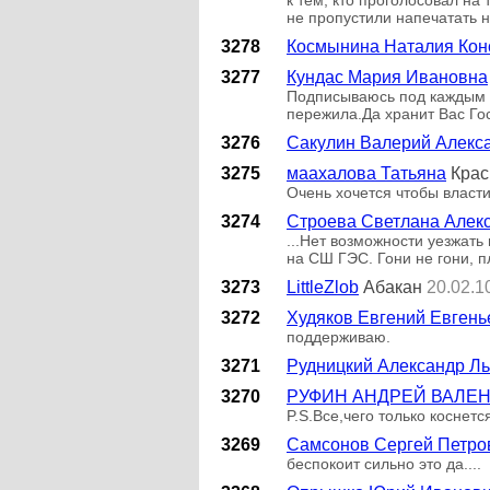
не пропустили напечатать н
3278
Космынина Наталия Кон
3277
Кундас Мария Ивановна
Подписываюсь под каждым п
пережила.Да хранит Вас Госп
3276
Сакулин Валерий Алекс
3275
маахалова Татьяна
Крас
Очень хочется чтобы власти
3274
Строева Светлана Алек
...Нет возможности уезжать 
на СШ ГЭС. Гони не гони, п
3273
LittleZlob
Абакан
20.02.1
3272
Худяков Евгений Евгень
поддерживаю.
3271
Рудницкий Александр Л
3270
РУФИН АНДРЕЙ ВАЛЕ
P.S.Все,чего только коснет
3269
Самсонов Сергей Петро
беспокоит сильно это да....