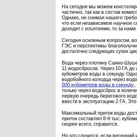
На сегодня мы можем констатир
частично, так как в состав ком
Однако, не снимая нашего требо
что если независимое научное с
доходит с изъятиями, то за нам
Сегодня основным вопросом, во
ГЭС и перспективы благополучн
достаточно следующих сухих ци
Вода через плотину Саяно-Шушен
11 водосбросов. Через 10 ГА до 
кубометров воды в секунду. Одн
водобойного колодца через вод
000 кубометров воды в секунду
только через водосброс в колич
первую очередь берегового вод
ввести в эксплуатацию 2 ГА. Это
Максимальный приток воды дости
приток составлял 8-9 тыс. кубом
скорее всего, справится.
Но что случится, если весенний