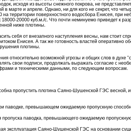
док, исходя из высоты снежного покрова, не представляе
й в марте и апреле. Однако, ни для кого не секрет, что чет
0 на территории поверхностного водосбора Енисея, при не
к 18000-20000 куб.м./с. Что почти неминуемо приведет к р
енной ниже плотины.
асить себя от внезапного наступления весны, нам стоит сп
ритоком Енисея. А так же готовность властей оперативно о
брушения плотины.
ения относительно возможной угрозы и общих слов в духе "
лять свои подписи, продолжать выражать согласие с необ
фрами и техническими данными, по следующим вопросам.
особна пропустить плотина Саяно-Шушенской ГЭС весной, и
ь при паводке, превышающем ожидаемую пропускную спосо
ля пропуска паводка, превышающего ожидаемую пропускн
йшая эксплуатация Саяно-Шушенской ГЭС на основании су