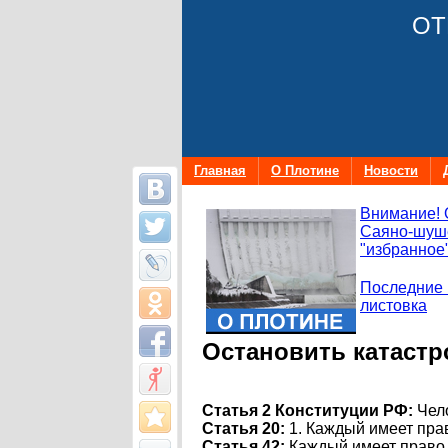
ОТ
Главная
О Плотине
Новости
Внимание! 
Саяно-шуше
"избранное"
Последние 
листовка
Остановить катастр
Статья 2 Конституции РФ:
Чело
Статья 20:
1. Каждый имеет пра
Статья 42:
Каждый имеет право 