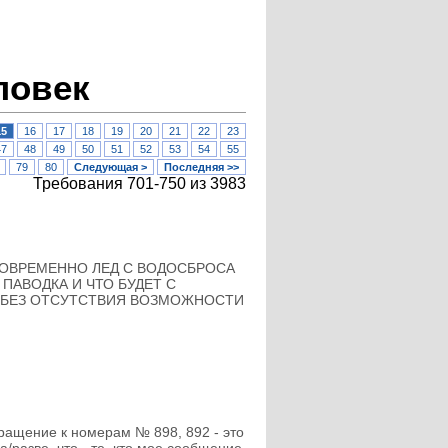
ловек
15
16
17
18
19
20
21
22
23
47
48
49
50
51
52
53
54
55
79
80
Следующая >
Последняя >>
Требования 701-750 из 3983
 ОДНОВРЕМЕННО ЛЕД С ВОДОСБРОСА
 ПАВОДКА И ЧТО БУДЕТ С
Ь БЕЗ ОТСУТСТВИЯ ВОЗМОЖНОСТИ
бращение к номерам № 898, 892 - это
а/разве, что - те, кто мое сообщение