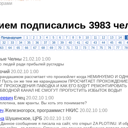
ифрами
ием подписались 3983 че
< Предыдущая
1
2
3
4
5
6
7
8
9
10
11
12
13
14
32
33
34
35
36
37
38
39
40
41
42
43
44
45
46
63
64
65
66
67
68
69
70
71
72
73
74
75
76
77
78
ные Челны
21.02.10 1:00
ью людей ради прибылей русгидры
очий
20.02.10 1:00
карандашиком рассчитает что произойлет когда НЕМИНУЕМО И
! Пусть он же тем же карандашиком ПРОСЧИТАЕТ ПРОХОЖДЕНИЕ
ОГ ПРОХОЖДЕНИЯ ПАВОДКА И КАК ЕГО БУДУТ РЕМОНТИРОВАТ
 ОБВОДНОЙ КАНАЛ НЕ СМОГУТ ПРОПУСТИТЬ ИЗБЫТОК ВОДЫ!!
сеевич
Елец
20.02.10 1:00
плотина, вам кранты. Вы хоть это понимаете?
ич
Железногорск, программист НКИС
20.02.10 1:00
на
Шушенское, ЦРБ
20.02.10 1:00
 Данное сообщение я писала на сайт, что открыт ZA PLOTINU. И о
 том сайте - за плотину. Странно, как данное сообщение попало сюд