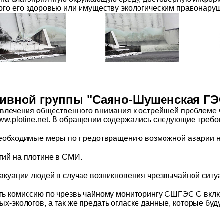
го его здоровью или имуществу экологическим правонару
ивной группы "Саяно-Шушенская ГЭ
ривлечения общественного внимания к острейшей проблем
ww.plotine.net. В обращении содержались следующие требо
 необходимые меры по предотвращению возможной аварии 
тий на плотине в СМИ.
эвакуации людей в случае возникновения чрезвычайной сит
дать комиссию по чрезвычайному мониторингу СШГЭС С вклю
х-экологов, а так же предать огласке данные, которые бу