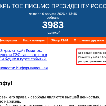
КРЫТОЕ ПИСЬМО ПРЕЗИДЕНТУ РОС
четверг, 6 августа 2026 г. 13:46
собрано
3983
подписей
Декларация
Наша позиция
Обзор СМИ
Отправить друзьям
Открылся сайт Комитета
Код нашей кнопки со
нская ГЭС занесите его в
Размести у себя в бл
 и будьте в курсе событий!
распространению ин
новости: Информационная
офу!
век, его права и свободы являются высшей ценностью.
во на жизнь.
на благоприятную окружающую среду, достоверную информ