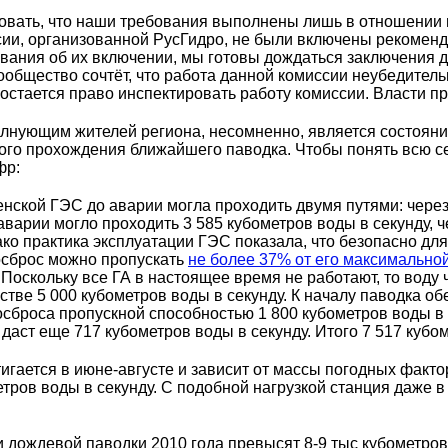
овать, что наши требования выполнены лишь в отношении п
иссии, организованной РусГидро, не были включены рекоме
вания об их включении, мы готовы дождаться заключения д
ообщество сочтёт, что работа данной комиссии неубедител
и остается право инспектировать работу комиссии. Власти 
лнующим жителей региона, несомненно, является состоя
ого прохождения ближайшего паводка. Чтобы понять всю с
фр:
ской ГЭС до аварии могла проходить двумя путями: через 1
аварии могло проходить 3 585 кубометров воды в секунду, ч
ако практика эксплуатации ГЭС показала, что безопасно дл
осброс можно пропускать
не более 37% от его максимальной
. Поскольку все ГА в настоящее время не работают, то воду
естве 5 000 кубометров воды в секунду. К началу паводка о
осброса пропускной способностью 1 800 кубометров воды в
 даст еще 717 кубометров воды в секунду. Итого 7 517 кубо
гается в июне-августе и зависит от массы погодных факто
етров воды в секунду. С подобной нагрузкой станция даже 
 и дождевой паводки 2010 года превысят 8-9 тыс кубометров