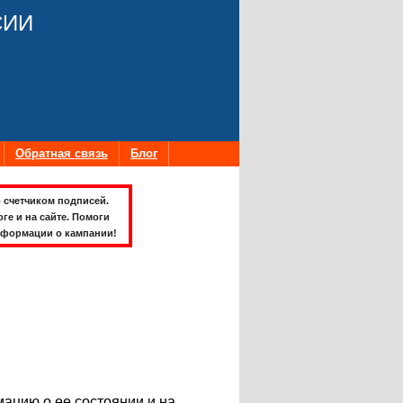
СИИ
Обратная связь
Блог
 счетчиком подписей.
оге и на сайте. Помоги
формации о кампании!
ацию о ее состоянии и на