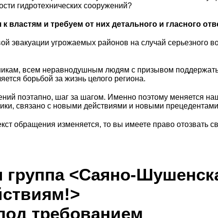
ности гидротехнических сооружений?
 властям и требуем от них детального и гласного отве
овой эвакуации угрожаемых районов на случай серьезного 
икам, всем неравнодушным людям с призывом поддержать н
яется борьбой за жизнь целого региона.
ий поэтапно, шаг за шагом. Именно поэтому меняется на
ники, связано с новыми действиями и новыми прецедентами
екст обращения изменяется, то вы имеете право отозвать с
 группа <Саяно-Шушенска
йствиям!>
под требованием