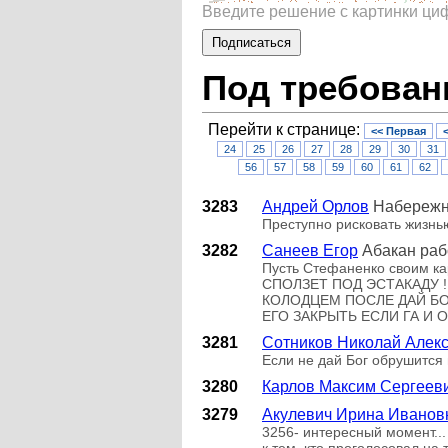
Введите решение с картинки ц
Под требован
Перейти к странице:
<< Первая
24
25
26
27
28
29
30
31
56
57
58
59
60
61
62
3283
Андрей Орлов
Набереж
Преступно рисковать жизн
3282
Санеев Егор
Абакан раб
Пусть Cтефаненко своим 
СПОЛЗЕТ ПОД ЭСТАКАДУ !
КОЛОДЦЕМ ПОСЛЕ ДАЙ Б
ЕГО ЗАКРЫТЬ ЕСЛИ ГА И
3281
Сотников Николай Алек
Если не дай Бог обрушится 
3280
Карлов Максим Сергеев
3279
Акулевич Ирина Иванов
3256- интересный момент...
к тем, кто проголосовал на