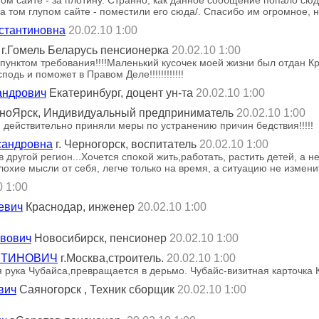
а том глупом сайте - поместили его сюда/. Спасибо им огромное, н
стантиновна
20.02.10 1:00
г.Гомель Беларусь пенсионерка
20.02.10 1:00
унктом требования!!!!Маленький кусочек моей жизни был отдан К
одь и поможет в Правом Деле!!!!!!!!!!!!
андрович
Екатеринбург, доцент ун-та
20.02.10 1:00
ноЯрск, Индивидуальный предприниматель
20.02.10 1:00
 действительно приняли меры по устранению причин бедствия!!!!!
сандровна
г. Черногорск, воспитатель
20.02.10 1:00
в другой регион...Хочется спокой жить,работать, растить детей, а 
лохие мысли от себя, легче только на время, а ситуацию не изменит
0 1:00
евич
Краснодар, инженер
20.02.10 1:00
ьвович
Новосибирск, пенсионер
20.02.10 1:00
НТИНОВИЧ
г.Москва,строитель.
20.02.10 1:00
ся рука Чубайса,превращается в дерьмо. Чубайс-визитная карточка 
вич
Саяногорск , Техник сборщик
20.02.10 1:00