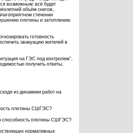
тся возможным: всё будет
ырёхлетний объём снегов,
благоприятном стечении
азрушению плотины и затоплению
рогнозировать готовность
беспечить эвакуацию жителей в
ситуация на ГЭС под контролем",
ходимостью получить ответы,
сходя из динамики работ на
бность плотины СШГЭС?
ую способность плотины СШГЭС?
ществующих нормативных