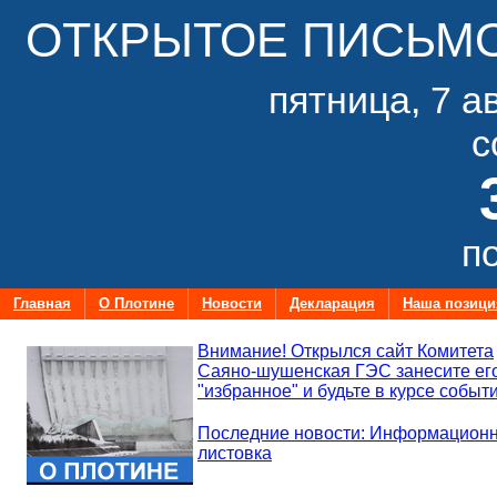
ОТКРЫТОЕ ПИСЬМО
пятница, 7 ав
с
п
Главная
О Плотине
Новости
Декларация
Наша позици
Внимание! Открылся сайт Комитета
Саяно-шушенская ГЭС занесите ег
"избранное" и будьте в курсе событи
Последние новости: Информацион
листовка