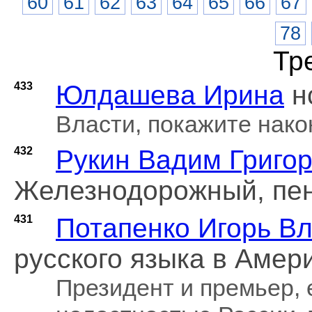
60
61
62
63
64
65
66
67
78
Тр
433
Юлдашева Ирина
н
Власти, покажите нако
432
Рукин Вадим Григо
Железнодорожный, пе
431
Потапенко Игорь В
русского языка в Амери
Президент и премьер,