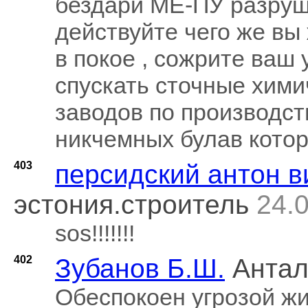
бездари МЕ-ПУ разруш
действуйте чего же вы
в покое , сожрите ваш 
спускать сточные хими
заводов по производс
никчемных булав которы
403
персидский антон в
эстония.строитель
24.0
sos!!!!!!!
402
Зубанов Б.Ш.
Антал
Обеспокоен угрозой ж