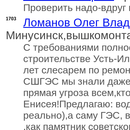
Проверить надо-вдруг
1703
Ломанов Олег Вла
Минусинск,вышкомонт
С требованиями полнос
строительстве Усть-Ил
лет слесарем по ремон
СШГЭС мы знали даже 
прямая угроза всем,кт
Енисея!Предлагаю: во
реально),а саму ГЭС, 
,как памятник советск