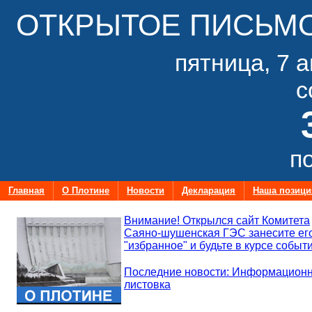
ОТКРЫТОЕ ПИСЬМО
пятница, 7 а
с
п
Главная
О Плотине
Новости
Декларация
Наша позици
Внимание! Открылся сайт Комитета
Саяно-шушенская ГЭС занесите ег
"избранное" и будьте в курсе событи
Последние новости: Информацион
листовка