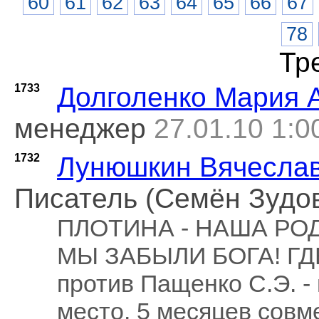
60
61
62
63
64
65
66
67
78
Тр
1733
Долголенко Мария 
менеджер
27.01.10 1:0
1732
Лунюшкин Вячеслав
Писатель (Семён Зудо
ПЛОТИНА - НАША РОД
МЫ ЗАБЫЛИ БОГА! ГДЕ
против Пащенко С.Э. -
место. 5 месяцев совм